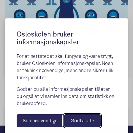
Osloskolen bruker
informasjonskapsler
Foto: AKS
For at nettstedet skal fungere og være trygt,
bruker Osloskolen informasjonskapsler. Noen
er teknisk nødvendige, mens andre sikrer ulik
funksjonalitet.
Påmelding og Programmer
Godtar du alle informasjonskapsler, tillater
du også at vi samler inn data om statistikk og
brukeradferd.
Kun nødvendige
Godta alle