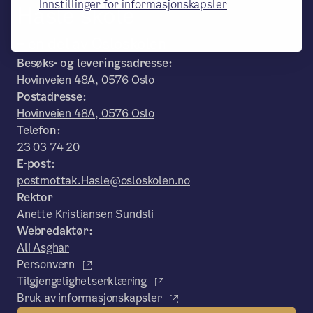
Innstillinger for informasjonskapsler
Hasle skole
– en del av Osloskolen
Besøks- og leveringsadresse:
Hovinveien 48A, 0576 Oslo
Postadresse:
Hovinveien 48A, 0576 Oslo
Telefon:
23 03 74 20
E-post:
postmottak.Hasle@osloskolen.no
Rektor
Anette Kristiansen Sundsli
Webredaktør:
Ali Asghar
Personvern
Tilgjengelighetserklæring
Bruk av informasjonskapsler