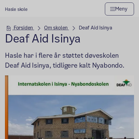
Meny
Hasle skole
Hovedseksjon
Forsiden
Om skolen
Deaf Aid Isinya
Deaf Aid Isinya
Hasle har i flere år støttet døveskolen
Deaf Aid Isinya, tidligere kalt Nyabondo.