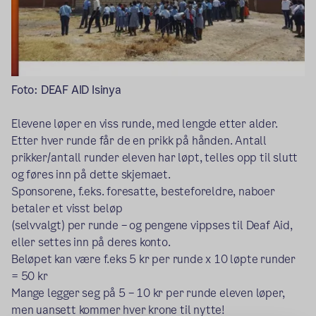
Foto: DEAF AID Isinya
Elevene løper en viss runde, med lengde etter alder.
Etter hver runde får de en prikk på hånden. Antall
prikker/antall runder eleven har løpt, telles opp til slutt
og føres inn på dette skjemaet.
Sponsorene, f.eks. foresatte, besteforeldre, naboer
betaler et visst beløp
(selvvalgt) per runde – og pengene vippses til Deaf Aid,
eller settes inn på deres konto.
Beløpet kan være f.eks 5 kr per runde x 10 løpte runder
= 50 kr
Mange legger seg på 5 – 10 kr per runde eleven løper,
men uansett kommer hver krone til nytte!