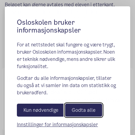
Beløpet kan gjerne avtales med eleven i etterkant.
Pengene settes direkte inn på Deaf Aid konto:
2320.21.43318 og VIPPS er 641303.
Osloskolen bruker
informasjonskapsler
Publisert:
15.05.2019
Endret:
28.05.2025
For at nettstedet skal fungere og være trygt,
bruker Osloskolen informasjonskapsler. Noen
er teknisk nødvendige, mens andre sikrer ulik
funksjonalitet.
Informasjon
Godtar du alle informasjonskapsler, tillater
du også at vi samler inn data om statistikk og
sponsorskjema-deaf-aid-2021.pdf
brukeradferd.
hasle-skole-informasjon-om-deaf-aid-isinya-
2021.pdf
Kun nødvendige
Godta alle
Isinya løpet 2025.pdf
Innstillinger for informasjonskapsler