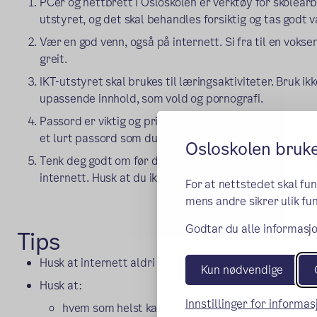
PCer og nettbrett i Osloskolen er verktøy for skolearb
utstyret, og det skal behandles forsiktig og tas godt v
Vær en god venn, også på internett. Si fra til en vokse
greit.
IKT-utstyret skal brukes til læringsaktiviteter. Bruk ikk
upassende innhold, som vold og pornografi.
Passord er viktig og privat. Bruk ditt eget brukernavn 
et lurt passord som du holder for deg selv.
Osloskolen bruk
Tenk deg godt om før du deler personlige bilder og o
internett. Husk at du ikke kan dele bilder av andre ute
For at nettstedet skal fu
mens andre sikrer ulik fun
Godtar du alle informasjo
Tips
Husk at internett aldri glemmer. Det du publiserer, kan 
Kun nødvendige
Husk at:
Innstillinger for informa
hvem som helst kan skrive tekster på internett