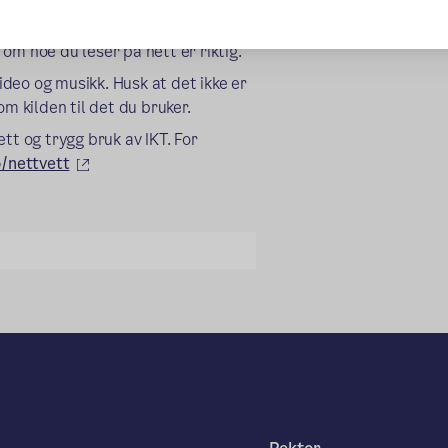
 om noe du leser på nett er riktig.
video og musikk. Husk at det ikke er
m kilden til det du bruker.
tt og trygg bruk av IKT. For
(ekstern lenke)
/nettvett