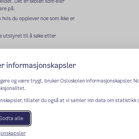
eidet. Det er skolen som eier
are på.
n hvis du opplever noe som ikke er
e utstyret til å søke etter
og pass på at det bare er ditt. Velg
er informasjonskapsler
pplysninger om deg selv og andre på
n å spørre om lov.
ngere og være trygt, bruker Osloskolen informasjonskapsler. N
ksjonalitet.
nskapsler, tillater du også at vi samler inn data om statistikk
bli der for alltid.
Godta alle
sjonskapsler