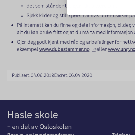
det som står der trenger ikke å være sant
Sjekk kilder og still spørsmål hvis du er usikker på
På internett kan du finne og dele informasjon, bilder, 
alt du kan bruke fritt og at du må ta med informasjon o
Gjør deg godt kjent med råd og anbefalinger for nettve
(ekstern lenke)
eksempel
www.dubestemmer.no
eller
www.ung.no
Publisert:
04.06.2019
Endret:
06.04.2020
Hasle skole
– en del av Osloskolen