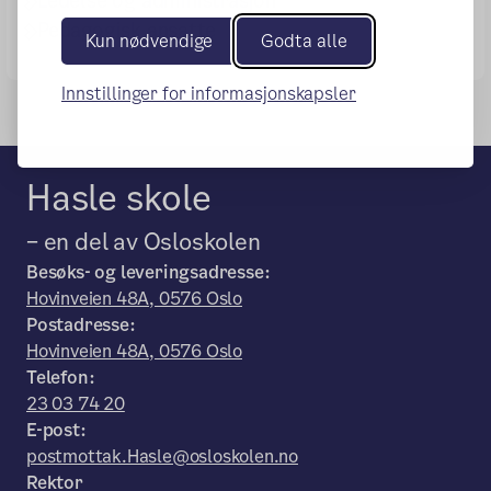
Ledelse og administrasjon
Pedagogisk ansatte
Kun nødvendige
Godta alle
Innstillinger for informasjonskapsler
Hasle skole
– en del av Osloskolen
Besøks- og leveringsadresse:
Hovinveien 48A, 0576 Oslo
Postadresse:
Hovinveien 48A, 0576 Oslo
Telefon:
23 03 74 20
E-post:
postmottak.Hasle@osloskolen.no
Rektor