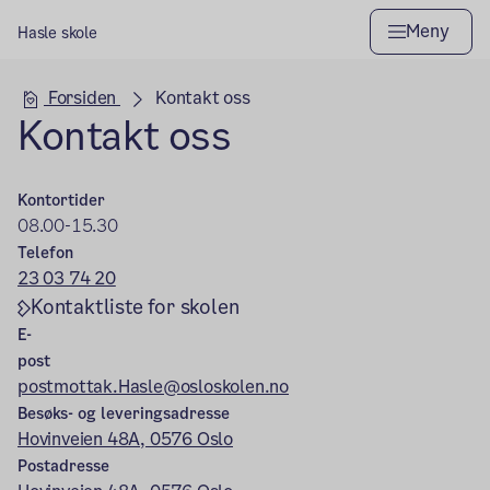
Meny
Hasle skole
Hovedseksjon
Forsiden
Kontakt oss
Kontakt oss
Kontortider
08.00-15.30
Telefon
23 03 74 20
Kontaktliste for skolen
E-
post
postmottak.Hasle@osloskolen.no
Besøks- og leveringsadresse
Hovinveien 48A, 0576 Oslo
Postadresse