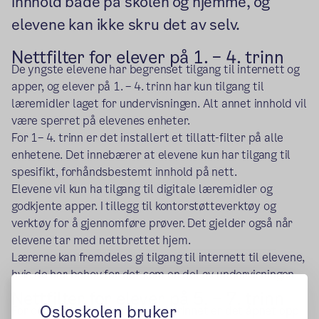
innhold både på skolen og hjemme, og
elevene kan ikke skru det av selv.
Nettfilter for elever på 1. – 4. trinn
De yngste elevene har begrenset tilgang til internett og
apper, og elever på 1. – 4. trinn har kun tilgang til
læremidler laget for undervisningen. Alt annet innhold vil
være sperret på elevenes enheter.
For 1– 4. trinn er det installert et tillatt-filter på alle
enhetene. Det innebærer at elevene kun har tilgang til
spesifikt, forhåndsbestemt innhold på nett.
Elevene vil kun ha tilgang til digitale læremidler og
godkjente apper. I tillegg til kontorstøtteverktøy og
verktøy for å gjennomføre prøver. Det gjelder også når
elevene tar med nettbrettet hjem.
Lærerne kan fremdeles gi tilgang til internett til elevene,
hvis de har behov for det som en del av undervisningen.
Nettfilter for elever på 5. – 7. trinn
Osloskolen bruker
For de eldste elevene på barnetrinnet er det åpnet opp